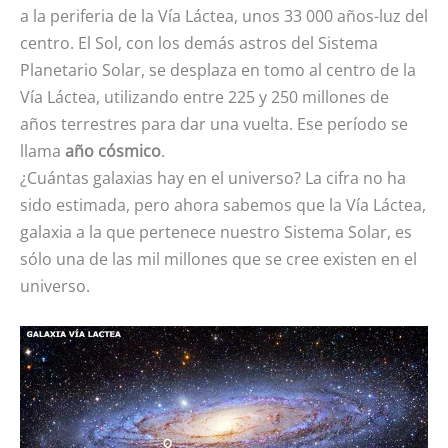
a la periferia de la Vía Láctea, unos 33 000 años-luz del
centro. El Sol, con los demás astros del Sistema
Planetario Solar, se desplaza en tomo al centro de la
Vía Láctea, utilizando entre 225 y 250 millones de
años terrestres para dar una vuelta. Ese período se
llama
año cósmico
.
¿Cuántas galaxias hay en el universo? La cifra no ha
sido estimada, pero ahora sabemos que la Vía Láctea,
galaxia a la que pertenece nuestro Sistema Solar, es
sólo una de las mil millones que se cree existen en el
universo.