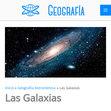
Ir
al
contenido
Inicio
Geografía Astronómica
Las Galaxias
Las Galaxias