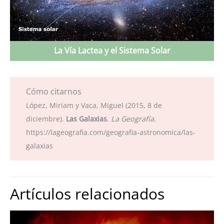
La Vía Lactea y el Sistema Solar
Cómo citarnos
López, Miriam y Vaca, Miguel (2015, 8 de
diciembre).
Las Galaxias
.
La Geografía.
https://lageografia.com/geografia-astronomica/las-
galaxias
Artículos relacionados