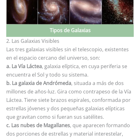
Tipos de Galaxias
2. Las Galaxias Visibles
Las tres galaxias visibles sin el telescopio, existentes
en el espacio cercano del universo, son:
a. La Vía Láctea
, galaxia elíptica, en cuya periferia se
encuentra el Sol y todo su sistema.
b. La galaxia de Andrómeda
, situada a más de dos
millones de años-luz. Gira como contrapeso de la Vía
Láctea. Tiene siete brazos espirales, conformada por
estrellas jóvenes y dos pequeñas galaxias elípticas
que gravitan como si fueran sus satélites.
c. Las nubes de Magallanes
, que aparecen formando
dos porciones de estrellas y material interestelar,